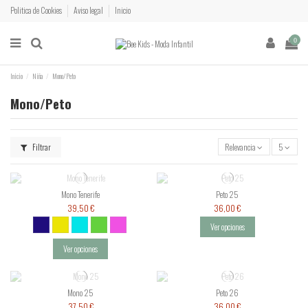
Politica de Cookies
Aviso legal
Inicio
0
Inicio
Niña
Mono/Peto
Mono/Peto
Filtrar
Relevancia
5
Mono Tenerife
Peto 25
39,50 €
36,00 €
Ver opciones
Ver opciones
Mono 25
Peto 26
37,50 €
36,00 €